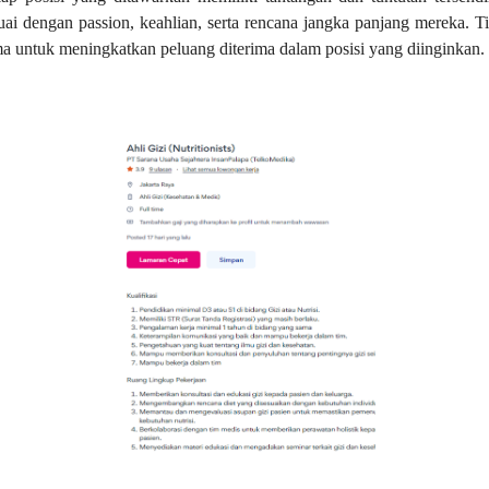
ai dengan passion, keahlian, serta rencana jangka panjang mereka. T
ma untuk meningkatkan peluang diterima dalam posisi yang diinginkan.
DIBUTUHKAN SEGERA
TENAGA Ahli Gizi
(Nutritionists)
SYARAT DAN
KETENTUAN LIHAT
BROSUR