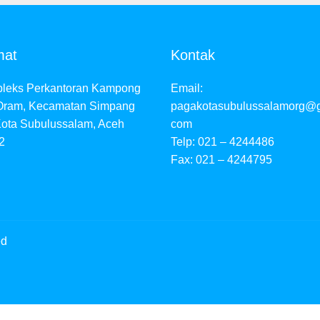
mat
Kontak
leks Perkantoran Kampong
Email:
Oram, Kecamatan Simpang
pagakotasubulussalamorg@g
 Kota Subulussalam, Aceh
com
2
Telp: 021 – 4244486
Fax: 021 – 4244795
ed